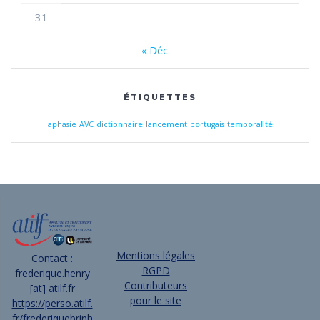
31
« Déc
ÉTIQUETTES
aphasie
AVC
dictionnaire
lancement
portugais
temporalité
Mentions légales
Contact :
RGPD
frederique.henry
Contributeurs
[at] atilf.fr
pour le site
https://perso.atilf.
fr/frederiquebrinh