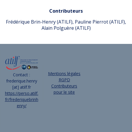
Contributeurs
Frédérique Brin-Henry (ATILF), Pauline Pierrot (ATILF),
Alain Polguère (ATILF)
Mentions légales
Contact :
RGPD
frederique.henry
Contributeurs
[at] atilf.fr
pour le site
https://perso.atilf.
fr/frederiquebrinh
enry/