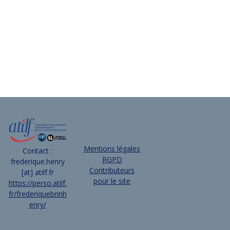
Mentions légales
Contact :
RGPD
frederique.henry
Contributeurs
[at] atilf.fr
pour le site
https://perso.atilf.
fr/frederiquebrinh
enry/