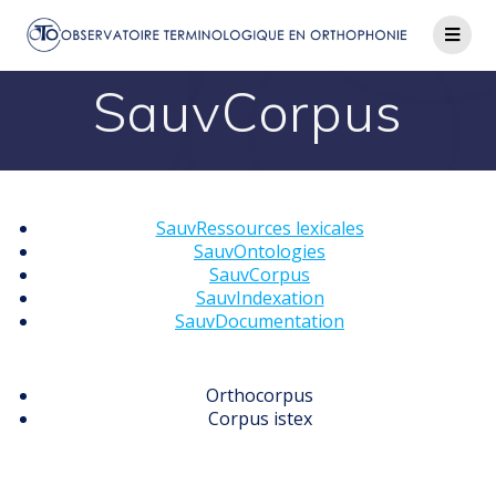
Passer
au
contenu
SauvCorpus
SauvRessources lexicales
SauvOntologies
SauvCorpus
SauvIndexation
SauvDocumentation
Orthocorpus
Corpus istex