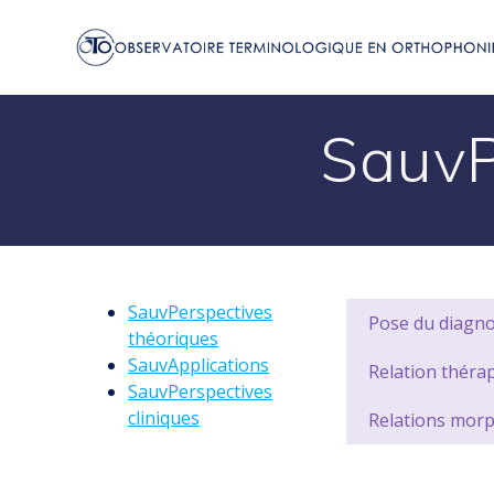
Passer
au
contenu
SauvP
SauvPerspectives
Pose du diagno
théoriques
SauvApplications
Relation thérap
SauvPerspectives
cliniques
Relations morp