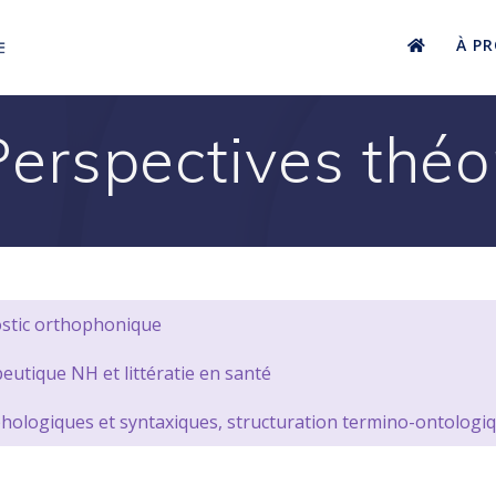
À P
erspectives théo
stic orthophonique
eutique NH et littératie en santé
hologiques et syntaxiques, structuration termino-ontologi