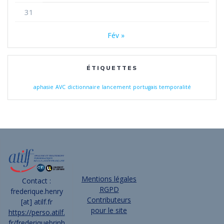
31
Fév »
ÉTIQUETTES
aphasie
AVC
dictionnaire
lancement
portugais
temporalité
Mentions légales
Contact :
RGPD
frederique.henry
Contributeurs
[at] atilf.fr
pour le site
https://perso.atilf.
fr/frederiquebrinh